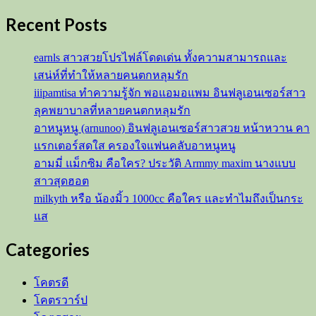
ม
Recent Posts
เม
อร์
สาว
earnls สาวสวยโปรไฟล์โดดเด่น ทั้งความสามารถและ
หวาน
เสน่ห์ที่ทำให้หลายคนตกหลุมรัก
สู่
iiipamtisa ทำความรู้จัก พอแอมอแพม อินฟลูเอนเซอร์สาว
เน็ต
ลุคพยาบาลที่หลายคนตกหลุมรัก
ไอ
อาหนูหนู (arnunoo) อินฟลูเอนเซอร์สาวสวย หน้าหวาน คา
ดอล
แรกเตอร์สดใส ครองใจแฟนคลับอาหนูหนู
สาย
อามมี่ แม็กซิม คือใคร? ประวัติ Armmy maxim นางแบบ
แซ่บ
สาวสุดฮอต
milkyth หรือ น้องมิ้ว 1000cc คือใคร และทำไมถึงเป็นกระ
แส
Categories
โคตรดี
โคตรวาร์ป