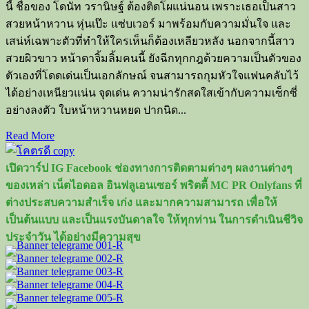
นี้ ชื่อของ โดนัท วรานิษฐ์ ต้องติดโผแน่นอน เพราะเธอเป็นสาว
สวยหน้าหวาน หุ่นเป๊ะ แซ่บเวอร์ มาพร้อมกับความมั่นใจ และ
เสน่ห์เฉพาะตัวที่ทำให้ใครเห็นก็ต้องเหลียวหลัง นอกจากนี้สาว
สวยผิวขาว หน้าตาจิ้มลิ้มคนนี้ ยังฉีกทุกกฎด้วยความเป็นตัวของ
ตัวเองที่โดดเด่นเป็นเอกลักษณ์ จนสามารถกุมหัวใจแฟนคลับไว้
ได้อย่างเหนียวแน่น จุดเด่น ความน่ารักสดใสเข้ากับความเซ็กซี่
อย่างลงตัว ใบหน้าหวานหยด ปากนิด...
Read
Read More
more
about
เปิดวาร์ป IG Facebook ช่องทางการติดตามต่างๆ ผลงานต่างๆ
ส่อง
ของเหล่า เน็ตไอดอล อินฟลูเอนเซอร์ พริตตี้ MC PR Onlyfans ที่
ประวัติ
ต่างประสบความสำเร็จ เก่ง และมากความสามารถ เพื่อให้
โดนัท
เป็นต้นแบบ และเป็นแรงบันดาลใจ ให้ทุกท่าน ในการดำเนินชีวิจ
ว
ประจำวัน ได้อย่างมีความสุข
รา
นิษฐ์
จาก
สตรี