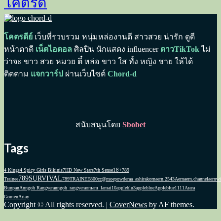
โคตรดี
โคตรดีย์
เว็บที่รวบรวม หนุ่มหล่องานดี สาวสวย น่ารัก ดูดี
หน้าตาดี
เน็ตไอดอล
ศิลปิน นักแสดง influencer
ดาวTikTok
ไม่
ว่าจะ ขาว สวย หมวย ตี๋ หล่อ ขาว ใส ทั้ง หญิง ชาย ให้ได้
ติดตาม
แจกวาร์ป
ผ่านเว็บไซต์
Chord-d
สนับสนุนโดย
Sbobet
Tags
18+
4 Kings
4 Spicy Girls Bikinis
7HD New Stars
7th Sense
789
789SURVIVAL
Trainee
789TRAINEE
800cc
@moepowder
aa_ashirakorn
aern.2543
Aernaern.channel
aernwi
Bunpan
Anngoh Rangyer
anngoh_rangyer
aomam_lamai10
appleblu3
appleblue
Appleblue1111
Arara
Gomen
Ariay
Copyright © All rights reserved.
|
CoverNews
by AF themes.