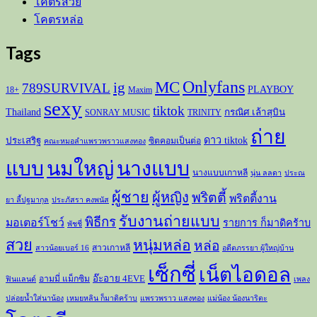
โคตรสวย
โคตรหล่อ
Tags
Onlyfans
MC
ig
789SURVIVAL
PLAYBOY
18+
Maxim
sexy
tiktok
Thailand
กรณิศ เล้าสุบิน
SONRAY MUSIC
TRINITY
ถ่าย
ดาว tiktok
ประเสริฐ
ซิตคอมเป็นต่อ
คณะหมอลำแพรวพราวแสงทอง
แบบ
นมใหญ่
นางแบบ
นางแบบเกาหลี
นุ่น ลลดา
ประณ
ผู้ชาย
ผู้หญิง
พริตตี้
พริตตี้งาน
ยา ลี้ปฐมากุล
ประภัสรา คงพนัส
รับงานถ่ายแบบ
พิธีกร
มอเตอร์โชว์
รายการ ก็มาดิคร้าบ
พัชชี่
สวย
หนุ่มหล่อ
หล่อ
สาวเกาหลี
สาวน้อยเบอร์ 16
อดีตภรรยา ผู้ใหญ่บ้าน
เซ็กซี่
เน็ตไอดอล
อ๊ะอาย 4EVE
อามมี่ แม็กซิม
ฟินแลนด์
เพลง
ปล่อยน้ำใส่นาน้อง
เหมยหลิน ก็มาดิคร้าบ
แพรวพราว แสงทอง
แม่น้อง น้องนาริตะ