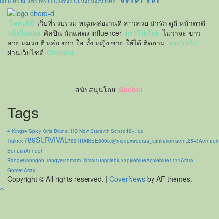
ก็มาดิคร้าบ
แพรวพราว แสงทอง
แม่น้อง น้องนาริตะ
โคตรดีย์
เว็บที่รวบรวม หนุ่มหล่องานดี สาวสวย น่ารัก ดูดี หน้าตาดี
เน็ตไอดอล
ศิลปิน นักแสดง influencer
ดาวTikTok
ไม่ว่าจะ ขาว
สวย หมวย ตี๋ หล่อ ขาว ใส ทั้ง หญิง ชาย ให้ได้ ติดตาม
แจกวาร์ป
ผ่านเว็บไซต์
Chord-d
สนับสนุนโดย
Sbobet
Tags
18+
4 Kings
4 Spicy Girls Bikinis
7HD New Stars
7th Sense
789
789SURVIVAL
Trainee
789TRAINEE
800cc
@moepowder
aa_ashirakorn
aern.2543
Aernaer
Bunpan
Anngoh
Rangyer
anngoh_rangyer
aomam_lamai10
appleblu3
appleblue
Appleblue1111
Arara
Gomen
Ariay
Copyright © All rights reserved.
|
CoverNews
by AF themes.