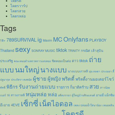
โคตรดี
โคตรวาร์ป
โคตรสวย
โคตรหล่อ
Tags
Onlyfans
MC
ig
789SURVIVAL
PLAYBOY
18+
Maxim
sexy
tiktok
Thailand
กรณิศ เล้าสุบิน
SONRAY MUSIC
TRINITY
ถ่าย
ดาว tiktok
ประเสริฐ
ซิตคอมเป็นต่อ
คณะหมอลำแพรวพราวแสงทอง
แบบ
นมใหญ่
นางแบบ
นางแบบเกาหลี
นุ่น ลลดา
ประณยา ลี้
ผู้ชาย
ผู้หญิง
พริตตี้
พริตตี้งานมอเตอร์โชว์
ปฐมากุล
ประภัสรา คงพนัส
รับงานถ่ายแบบ
สวย
พิธีกร
รายการ ก็มาดิคร้าบ
พัชชี่
สาวน้อย
หนุ่มหล่อ
หล่อ
สาวเกาหลี
อามมี่ แม็กซิม
เบอร์ 16
อดีตภรรยา ผู้ใหญ่บ้านฟินแลนด์
เซ็กซี่
เน็ตไอดอล
อ๊ะอาย 4EVE
เพลง ปล่อยน้ำใส่นาน้อง
เหมยหลิน
โคตรดี