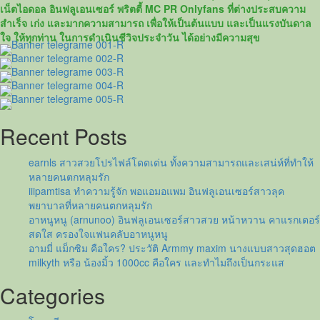
เปิด
เน็ตไอดอล อินฟลูเอนเซอร์ พริตตี้ MC PR Onlyfans ที่ต่างประสบความ
วาร์
สำเร็จ เก่ง และมากความสามารถ เพื่อให้เป็นต้นแบบ และเป็นแรงบันดาล
ป
ใจ ให้ทุกท่าน ในการดำเนินชีวิจประจำวัน ได้อย่างมีความสุข
เมย์
ชญา
ภา
(น้อง
เมย์
หน้า
Recent Posts
เป็ด)
สาว
earnls สาวสวยโปรไฟล์โดดเด่น ทั้งความสามารถและเสน่ห์ที่ทำให้
สวย
หลายคนตกหลุมรัก
จาก
iiipamtisa ทำความรู้จัก พอแอมอแพม อินฟลูเอนเซอร์สาวลุค
รายการ
พยาบาลที่หลายคนตกหลุมรัก
“
อาหนูหนู (arnunoo) อินฟลูเอนเซอร์สาวสวย หน้าหวาน คาแรกเตอร์
ก็
สดใส ครองใจแฟนคลับอาหนูหนู
มาดิ
อามมี่ แม็กซิม คือใคร? ประวัติ Armmy maxim นางแบบสาวสุดฮอต
ค
milkyth หรือ น้องมิ้ว 1000cc คือใคร และทำไมถึงเป็นกระแส
ร้าบ
”
Categories