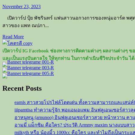
November 23, 2023
เปิดวาร์ป ปุ้ย พัชรินทร์ แฟนสาวนอกวงการของหนุ่มอาร์ต พศุตม์
สาวของ แพท ณปภา...
Read
Read More
more
about
เปิดวาร์ป IG Facebook ช่องทางการติดตามต่างๆ ผลงานต่างๆ ของ
เปิด
และเป็นแรงบันดาลใจ ให้ทุกท่าน ในการดำเนินชีวิจประจำวัน ได้
วาร์
ป
ปุ้ย
พัช
Recent Posts
ริ
นทร์
earnls สาวสวยโปรไฟล์โดดเด่น ทั้งความสามารถและเสน่ห์
แฟน
iiipamtisa ทำความรู้จัก พอแอมอแพม อินฟลูเอนเซอร์สาว
สาว
อาหนูหนู (arnunoo) อินฟลูเอนเซอร์สาวสวย หน้าหวาน ค
นอก
อามมี่ แม็กซิม คือใคร? ประวัติ Armmy maxim นางแบบสา
วงการ
milkyth หรือ น้องมิ้ว 1000cc คือใคร และทำไมถึงเป็นกระแ