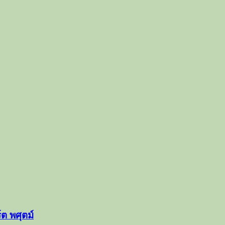
ต พศุตม์