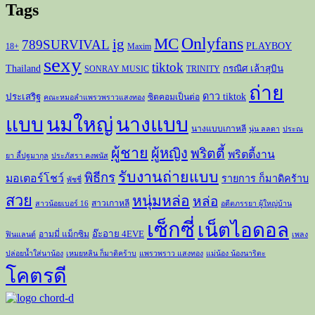
Tags
Onlyfans
MC
ig
789SURVIVAL
PLAYBOY
18+
Maxim
sexy
tiktok
Thailand
กรณิศ เล้าสุบิน
SONRAY MUSIC
TRINITY
ถ่าย
ดาว tiktok
ประเสริฐ
ซิตคอมเป็นต่อ
คณะหมอลำแพรวพราวแสงทอง
แบบ
นมใหญ่
นางแบบ
นางแบบเกาหลี
นุ่น ลลดา
ประณ
ผู้ชาย
ผู้หญิง
พริตตี้
พริตตี้งาน
ยา ลี้ปฐมากุล
ประภัสรา คงพนัส
รับงานถ่ายแบบ
พิธีกร
มอเตอร์โชว์
รายการ ก็มาดิคร้าบ
พัชชี่
สวย
หนุ่มหล่อ
หล่อ
สาวเกาหลี
สาวน้อยเบอร์ 16
อดีตภรรยา ผู้ใหญ่บ้าน
เซ็กซี่
เน็ตไอดอล
อ๊ะอาย 4EVE
อามมี่ แม็กซิม
ฟินแลนด์
เพลง
ปล่อยน้ำใส่นาน้อง
เหมยหลิน ก็มาดิคร้าบ
แพรวพราว แสงทอง
แม่น้อง น้องนาริตะ
โคตรดี