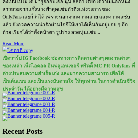
คงเป็นไปไม่ได้ มารู้จักกับเธอ นุ่น ลลดา เรียกได้ว่าเป็นอีกหนึ่ง
สาวสวยจากแก๊งนางฟ้าสุดแซ่บตัวตึงแห่งวงการของ
OnlyFans เลยก็ว่าได้ เพราะนอกจากความสวย และความแซ่บ
แล้ว ยังอวดความน่ารักผ่านไอจีให้เราได้เห็นกันอยู่บ่อย ๆ อีก
ด้วย เรียกได้ว่าทั้งหน้าตา รูปร่าง อวดหุ่นแซ่บ...
Read
Read More
more
about
เปิดวาร์ป IG Facebook ช่องทางการติดตามต่างๆ ผลงานต่างๆ
เปิด
ของเหล่า เน็ตไอดอล อินฟลูเอนเซอร์ พริตตี้ MC PR Onlyfans ที่
วาร์
ต่างประสบความสำเร็จ เก่ง และมากความสามารถ เพื่อให้
ป
เป็นต้นแบบ และเป็นแรงบันดาลใจ ให้ทุกท่าน ในการดำเนินชีวิจ
อิน
ประจำวัน ได้อย่างมีความสุข
ฟลู
สาว
สุด
แซ่บ
นุ่น
Recent Posts
ลลดา