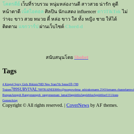
โคตรดีย์
เว็บที่รวบรวม หนุ่มหล่องานดี สาวสวย น่ารัก ดูดี
หน้าตาดี
เน็ตไอดอล
ศิลปิน นักแสดง influencer
ดาวTikTok
ไม่
ว่าจะ ขาว สวย หมวย ตี๋ หล่อ ขาว ใส ทั้ง หญิง ชาย ให้ได้
ติดตาม
แจกวาร์ป
ผ่านเว็บไซต์
Chord-d
สนับสนุนโดย
Sbobet
Tags
18+
4 Kings
4 Spicy Girls Bikinis
7HD New Stars
7th Sense
789
789SURVIVAL
Trainee
789TRAINEE
800cc
@moepowder
aa_ashirakorn
aern.2543
Aernaern.channel
aernwi
Bunpan
Anngoh Rangyer
anngoh_rangyer
aomam_lamai10
appleblu3
appleblue
Appleblue1111
Arara
Gomen
Ariay
Copyright © All rights reserved.
|
CoverNews
by AF themes.