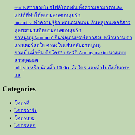
จาก
earnls สาวสวยโปรไฟล์โดดเด่น ทั้งความสามารถและ
แก๊ง
เสน่ห์ที่ทำให้หลายคนตกหลุมรัก
สาว
iiipamtisa ทำความรู้จัก พอแอมอแพม อินฟลูเอนเซอร์สาว
ตัว
ลุคพยาบาลที่หลายคนตกหลุมรัก
ตึง
อาหนูหนู (arnunoo) อินฟลูเอนเซอร์สาวสวย หน้าหวาน คา
ของ
แรกเตอร์สดใส ครองใจแฟนคลับอาหนูหนู
วงการ
OnlyFans
อามมี่ แม็กซิม คือใคร? ประวัติ Armmy maxim นางแบบ
สาวสุดฮอต
milkyth หรือ น้องมิ้ว 1000cc คือใคร และทำไมถึงเป็นกระ
แส
Categories
โคตรดี
โคตรวาร์ป
โคตรสวย
โคตรหล่อ