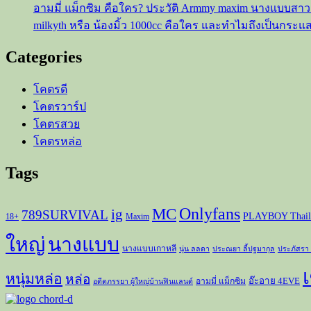
อามมี่ แม็กซิม คือใคร? ประวัติ Armmy maxim นางแบบสา
จับตา
milkyth หรือ น้องมิ้ว 1000cc คือใคร และทำไมถึงเป็นกระแ
มอง
Categories
โคตรดี
โคตรวาร์ป
โคตรสวย
โคตรหล่อ
Tags
Onlyfans
MC
ig
789SURVIVAL
PLAYBOY Thail
18+
Maxim
ใหญ่
นางแบบ
นางแบบเกาหลี
นุ่น ลลดา
ประณยา ลี้ปฐมากุล
ประภัสรา
เ
หนุ่มหล่อ
หล่อ
อ๊ะอาย 4EVE
อามมี่ แม็กซิม
อดีตภรรยา ผู้ใหญ่บ้านฟินแลนด์