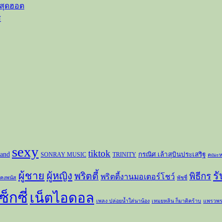
วสุดฮอต
ส
sexy
tiktok
and
กรณิศ เล้าสุบินประเสริฐ
SONRAY MUSIC
TRINITY
คณะห
ผู้ชาย
ร
ผู้หญิง
พริตตี้
พิธีกร
พริตตี้งานมอเตอร์โชว์
 คงพนัส
พัชชี่
ซ็กซี่
เน็ตไอดอล
เพลง ปล่อยน้ำใส่นาน้อง
เหมยหลิน ก็มาดิคร้าบ
แพรวพร