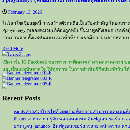
February 13, 2026
ในโลกโซเชียลยุคนี้ การสร้างตัวตนถือเป็นเรื่องสำคัญ โดยเฉพาะ
Pploymuayy (พลอยหมวย) ก็ต้องถูกหยิบขึ้นมาพูดถึงเสมอ เธอคือผู
งานภาพถ่ายทั้งแฟชั่นและแนวเซ็กซี่ของเธอมีความหลากหลาย และ
Read
Read More
more
about
เปิดวาร์ป IG Facebook ช่องทางการติดตามต่างๆ ผลงานต่างๆ ของ
Pploymuayy
และเป็นแรงบันดาลใจ ให้ทุกท่าน ในการดำเนินชีวิจประจำวัน ได้
(พลอย
หมวย)
เน็ต
ไอ
Recent Posts
ดอล
สุด
earnls สาวสวยโปรไฟล์โดดเด่น ทั้งความสามารถและเสน่ห์
ฮอต
iiipamtisa ทำความรู้จัก พอแอมอแพม อินฟลูเอนเซอร์สาว
ที่
อาหนูหนู (arnunoo) อินฟลูเอนเซอร์สาวสวย หน้าหวาน ค
น่า