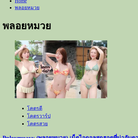
Home
พลอยหมวย
พลอยหมวย
โคตรดี
โคตรวาร์ป
โคตรสวย
Pploymuayy (พลอยหมวย) เน็ตไอดอลสุดฮอตที่น่าจับต