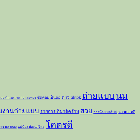
ถ่ายแบบ
นม
ดาว tiktok
ซิตคอมเป็นต่อ
มอลำแพรวพราวแสงทอง
สวย
ับงานถ่ายแบบ
รายการ ก็มาดิคร้าบ
สาวเกาหลี
สาวน้อยเบอร์ 16
โคตรดี
าว แสงทอง
แม่น้อง น้องนาริตะ