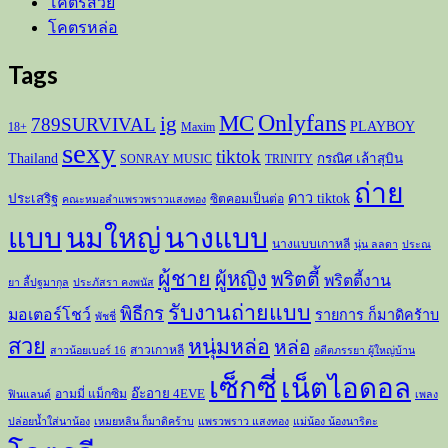
โคตรสวย
โคตรหล่อ
Tags
Onlyfans
MC
ig
789SURVIVAL
PLAYBOY
18+
Maxim
sexy
tiktok
Thailand
กรณิศ เล้าสุบิน
SONRAY MUSIC
TRINITY
ถ่าย
ดาว tiktok
ประเสริฐ
ซิตคอมเป็นต่อ
คณะหมอลำแพรวพราวแสงทอง
แบบ
นมใหญ่
นางแบบ
นางแบบเกาหลี
นุ่น ลลดา
ประณ
ผู้ชาย
ผู้หญิง
พริตตี้
พริตตี้งาน
ยา ลี้ปฐมากุล
ประภัสรา คงพนัส
รับงานถ่ายแบบ
พิธีกร
มอเตอร์โชว์
รายการ ก็มาดิคร้าบ
พัชชี่
สวย
หนุ่มหล่อ
หล่อ
สาวเกาหลี
สาวน้อยเบอร์ 16
อดีตภรรยา ผู้ใหญ่บ้าน
เซ็กซี่
เน็ตไอดอล
อ๊ะอาย 4EVE
อามมี่ แม็กซิม
ฟินแลนด์
เพลง
ปล่อยน้ำใส่นาน้อง
เหมยหลิน ก็มาดิคร้าบ
แพรวพราว แสงทอง
แม่น้อง น้องนาริตะ