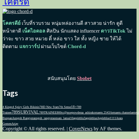
โคตรดี
โคตรดีย์
เว็บที่รวบรวม หนุ่มหล่องานดี สาวสวย น่ารัก ดูดี
หน้าตาดี
เน็ตไอดอล
ศิลปิน นักแสดง influencer
ดาวTikTok
ไม่
ว่าจะ ขาว สวย หมวย ตี๋ หล่อ ขาว ใส ทั้ง หญิง ชาย ให้ได้
ติดตาม
แจกวาร์ป
ผ่านเว็บไซต์
Chord-d
สนับสนุนโดย
Sbobet
Tags
18+
4 Kings
4 Spicy Girls Bikinis
7HD New Stars
7th Sense
789
789SURVIVAL
Trainee
789TRAINEE
800cc
@moepowder
aa_ashirakorn
aern.2543
Aernaern.channel
aernwi
Bunpan
Anngoh Rangyer
anngoh_rangyer
aomam_lamai10
appleblu3
appleblue
Appleblue1111
Arara
Gomen
Ariay
Copyright © All rights reserved.
|
CoverNews
by AF themes.