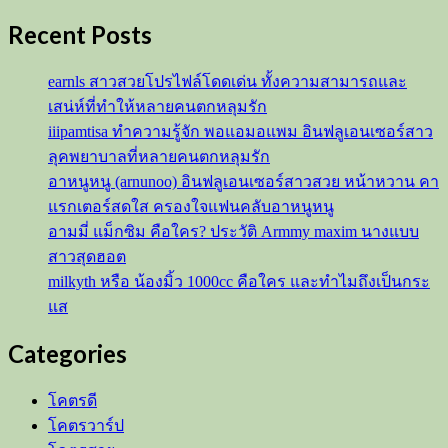
ภาพ
Recent Posts
นัก
วิ่ง
ใน
earnls สาวสวยโปรไฟล์โดดเด่น ทั้งความสามารถและ
ชุด
เสน่ห์ที่ทำให้หลายคนตกหลุมรัก
สุด
iiipamtisa ทำความรู้จัก พอแอมอแพม อินฟลูเอนเซอร์สาว
เซ็กซี่
ลุคพยาบาลที่หลายคนตกหลุมรัก
ที่
อาหนูหนู (arnunoo) อินฟลูเอนเซอร์สาวสวย หน้าหวาน คา
ถูก
แรกเตอร์สดใส ครองใจแฟนคลับอาหนูหนู
แชร์
อามมี่ แม็กซิม คือใคร? ประวัติ Armmy maxim นางแบบ
ออก
สาวสุดฮอต
ไป
milkyth หรือ น้องมิ้ว 1000cc คือใคร และทำไมถึงเป็นกระ
ทั่ว
แส
โซ
Categories
เชีย
ล
โคตรดี
โคตรวาร์ป