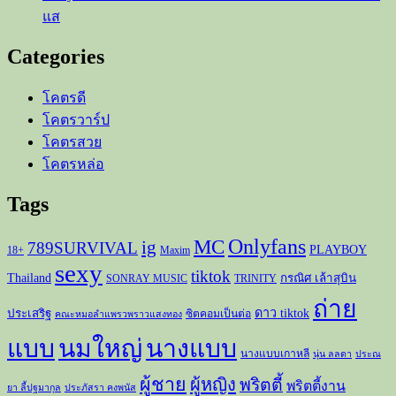
แส
Categories
โคตรดี
โคตรวาร์ป
โคตรสวย
โคตรหล่อ
Tags
Onlyfans
MC
ig
789SURVIVAL
PLAYBOY
18+
Maxim
sexy
tiktok
Thailand
กรณิศ เล้าสุบิน
SONRAY MUSIC
TRINITY
ถ่าย
ดาว tiktok
ประเสริฐ
ซิตคอมเป็นต่อ
คณะหมอลำแพรวพราวแสงทอง
แบบ
นมใหญ่
นางแบบ
นางแบบเกาหลี
นุ่น ลลดา
ประณ
ผู้ชาย
ผู้หญิง
พริตตี้
พริตตี้งาน
ยา ลี้ปฐมากุล
ประภัสรา คงพนัส