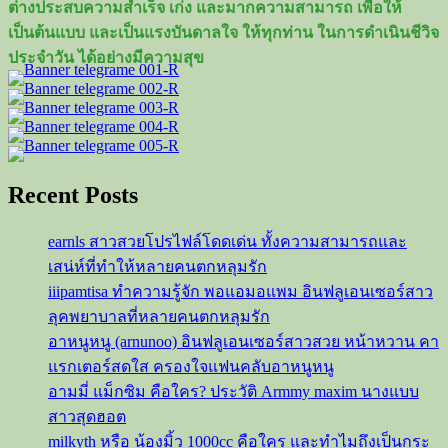
ต่างประสบความสำเร็จ เก่ง และมากความสามารถ เพื่อให้
ป
เป็นต้นแบบ และเป็นแรงบันดาลใจ ให้ทุกท่าน ในการดำเนินชีวิจ
เน็ต
ประจำวัน ได้อย่างมีความสุข
ไอ
ดอล
สาว
น้อง
ปลาย
Recent Posts
สุ
ภาภร
earnls สาวสวยโปรไฟล์โดดเด่น ทั้งความสามารถและ
สาว
เสน่ห์ที่ทำให้หลายคนตกหลุมรัก
สุด
iiipamtisa ทำความรู้จัก พอแอมอแพม อินฟลูเอนเซอร์สาว
ฮอต
ลุคพยาบาลที่หลายคนตกหลุมรัก
สวย
อาหนูหนู (arnunoo) อินฟลูเอนเซอร์สาวสวย หน้าหวาน คา
หุ่น
แรกเตอร์สดใส ครองใจแฟนคลับอาหนูหนู
โค
อามมี่ แม็กซิม คือใคร? ประวัติ Armmy maxim นางแบบ
รต
สาวสุดฮอต
แซ่บ
milkyth หรือ น้องมิ้ว 1000cc คือใคร และทำไมถึงเป็นกระ