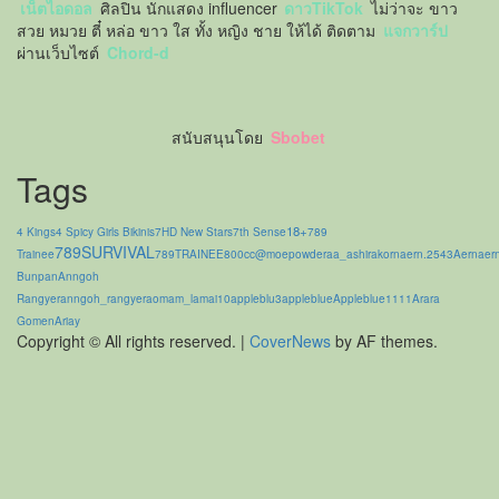
เน็ตไอดอล
ศิลปิน นักแสดง influencer
ดาวTikTok
ไม่ว่าจะ ขาว
สวย หมวย ตี๋ หล่อ ขาว ใส ทั้ง หญิง ชาย ให้ได้ ติดตาม
แจกวาร์ป
ผ่านเว็บไซต์
Chord-d
สนับสนุนโดย
Sbobet
Tags
18+
4 Kings
4 Spicy Girls Bikinis
7HD New Stars
7th Sense
789
789SURVIVAL
Trainee
789TRAINEE
800cc
@moepowder
aa_ashirakorn
aern.2543
Aernaer
Bunpan
Anngoh
Rangyer
anngoh_rangyer
aomam_lamai10
appleblu3
appleblue
Appleblue1111
Arara
Gomen
Ariay
Copyright © All rights reserved.
|
CoverNews
by AF themes.