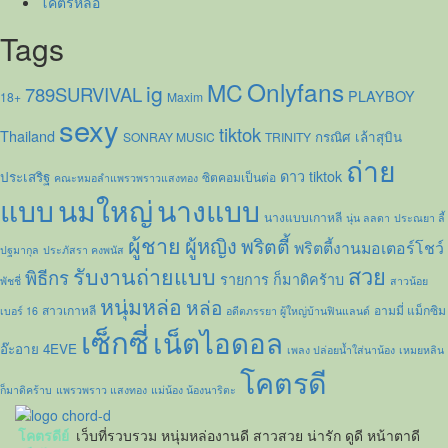
โคตรหล่อ
Tags
Onlyfans
MC
ig
789SURVIVAL
PLAYBOY
18+
Maxim
sexy
tiktok
Thailand
กรณิศ เล้าสุบิน
SONRAY MUSIC
TRINITY
ถ่าย
ดาว tiktok
ประเสริฐ
ซิตคอมเป็นต่อ
คณะหมอลำแพรวพราวแสงทอง
แบบ
นมใหญ่
นางแบบ
นางแบบเกาหลี
นุ่น ลลดา
ประณยา ลี้
ผู้ชาย
ผู้หญิง
พริตตี้
พริตตี้งานมอเตอร์โชว์
ปฐมากุล
ประภัสรา คงพนัส
รับงานถ่ายแบบ
สวย
พิธีกร
รายการ ก็มาดิคร้าบ
พัชชี่
สาวน้อย
หนุ่มหล่อ
หล่อ
สาวเกาหลี
อามมี่ แม็กซิม
เบอร์ 16
อดีตภรรยา ผู้ใหญ่บ้านฟินแลนด์
เซ็กซี่
เน็ตไอดอล
อ๊ะอาย 4EVE
เพลง ปล่อยน้ำใส่นาน้อง
เหมยหลิน
โคตรดี
ก็มาดิคร้าบ
แพรวพราว แสงทอง
แม่น้อง น้องนาริตะ
โคตรดีย์
เว็บที่รวบรวม หนุ่มหล่องานดี สาวสวย น่ารัก ดูดี หน้าตาดี