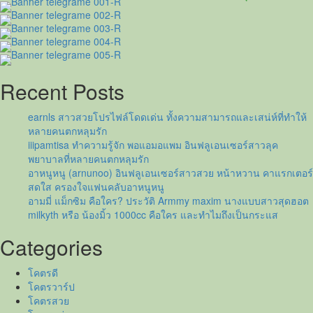
สาว
สุด
แซ่บ
เปีย
โน
ณิ
Recent Posts
ชา
ภัทร
earnls สาวสวยโปรไฟล์โดดเด่น ทั้งความสามารถและเสน่ห์ที่ทำให้
สวย
หลายคนตกหลุมรัก
หมวย
iiipamtisa ทำความรู้จัก พอแอมอแพม อินฟลูเอนเซอร์สาวลุค
อินเตอร์
พยาบาลที่หลายคนตกหลุมรัก
ครบ
อาหนูหนู (arnunoo) อินฟลูเอนเซอร์สาวสวย หน้าหวาน คาแรกเตอร์
สูตร
สดใส ครองใจแฟนคลับอาหนูหนู
อามมี่ แม็กซิม คือใคร? ประวัติ Armmy maxim นางแบบสาวสุดฮอต
milkyth หรือ น้องมิ้ว 1000cc คือใคร และทำไมถึงเป็นกระแส
Categories
โคตรดี
โคตรวาร์ป
โคตรสวย