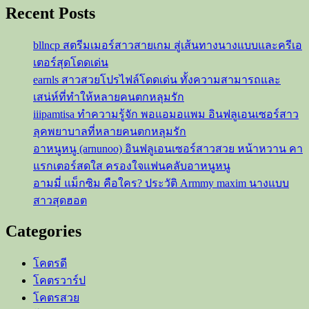
Recent Posts
bllncp สตรีมเมอร์สาวสายเกม สู่เส้นทางนางแบบและครีเอ
เตอร์สุดโดดเด่น
earnls สาวสวยโปรไฟล์โดดเด่น ทั้งความสามารถและ
เสน่ห์ที่ทำให้หลายคนตกหลุมรัก
iiipamtisa ทำความรู้จัก พอแอมอแพม อินฟลูเอนเซอร์สาว
ลุคพยาบาลที่หลายคนตกหลุมรัก
อาหนูหนู (arnunoo) อินฟลูเอนเซอร์สาวสวย หน้าหวาน คา
แรกเตอร์สดใส ครองใจแฟนคลับอาหนูหนู
อามมี่ แม็กซิม คือใคร? ประวัติ Armmy maxim นางแบบ
สาวสุดฮอต
Categories
โคตรดี
โคตรวาร์ป
โคตรสวย