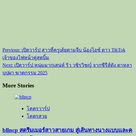
Post
Previous:
เปิดวาร์ป สาวที่ครูเต้ยตามจีบ น้องไอซ์ ดาว TikTok
navigation
เจ้าของไฟหน้าคู่สุดบิ้ม
Next:
เปิดวาร์ป หนุ่มมากเสน่ห์ ริว วชิรวิชญ์ จากซีรีส์ดัง ดาหลา
บุปผา ฆาตกรรม 2025
More Stories
โคตรวาร์ป
โคตรสวย
bllncp สตรีมเมอร์สาวสายเกม สู่เส้นทางนางแบบและค