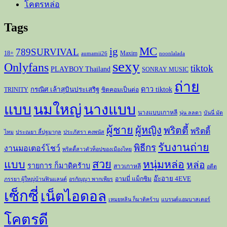
โคตรหล่อ
Tags
MC
ig
789SURVIVAL
18+
Maxim
aumamii26
noonlalada
sexy
Onlyfans
tiktok
PLAYBOY Thailand
SONRAY MUSIC
ถ่าย
ดาว tiktok
กรณิศ เล้าสุบินประเสริฐ
TRINITY
ซิตคอมเป็นต่อ
แบบ
นมใหญ่
นางแบบ
นางแบบเกาหลี
นุ่น ลลดา
บันนี่ มัด
ผู้ชาย
ผู้หญิง
พริตตี้
พริตตี้
ไหม
ประณยา ลี้ปฐมากุล
ประภัสรา คงพนัส
รับงานถ่าย
พิธีกร
งานมอเตอร์โชว์
พริตตี้สาวตัวท็อปของเมืองไทย
สวย
แบบ
หนุ่มหล่อ
หล่อ
รายการ ก็มาดิคร้าบ
สาวเกาหลี
อดีต
อ๊ะอาย 4EVE
อามมี่ แม็กซิม
ภรรยา ผู้ใหญ่บ้านฟินแลนด์
อรกัญญา พากเพียร
เซ็กซี่
เน็ตไอดอล
เหมยหลิน ก็มาดิคร้าบ
แบรนด์แอมบาสเดอร์
โคตรดี