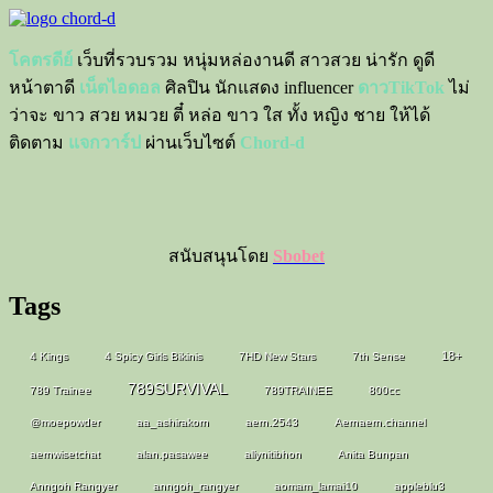
โคตรดีย์
เว็บที่รวบรวม หนุ่มหล่องานดี สาวสวย น่ารัก ดูดี
หน้าตาดี
เน็ตไอดอล
ศิลปิน นักแสดง influencer
ดาวTikTok
ไม่
ว่าจะ ขาว สวย หมวย ตี๋ หล่อ ขาว ใส ทั้ง หญิง ชาย ให้ได้
ติดตาม
แจกวาร์ป
ผ่านเว็บไซต์
Chord-d
สนับสนุนโดย
Sbobet
Tags
18+
4 Kings
4 Spicy Girls Bikinis
7HD New Stars
7th Sense
789SURVIVAL
789 Trainee
789TRAINEE
800cc
@moepowder
aa_ashirakorn
aern.2543
Aernaern.channel
aernwisetchat
alan.pasawee
allynitibhon
Anita Bunpan
Anngoh Rangyer
anngoh_rangyer
aomam_lamai10
appleblu3