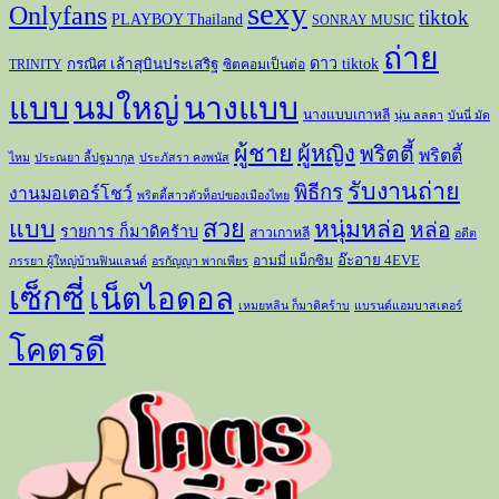
sexy
Onlyfans
tiktok
PLAYBOY Thailand
SONRAY MUSIC
ถ่าย
ดาว tiktok
กรณิศ เล้าสุบินประเสริฐ
TRINITY
ซิตคอมเป็นต่อ
แบบ
นมใหญ่
นางแบบ
นางแบบเกาหลี
นุ่น ลลดา
บันนี่ มัด
ผู้ชาย
ผู้หญิง
พริตตี้
พริตตี้
ไหม
ประณยา ลี้ปฐมากุล
ประภัสรา คงพนัส
รับงานถ่าย
พิธีกร
งานมอเตอร์โชว์
พริตตี้สาวตัวท็อปของเมืองไทย
สวย
แบบ
หนุ่มหล่อ
หล่อ
รายการ ก็มาดิคร้าบ
สาวเกาหลี
อดีต
อ๊ะอาย 4EVE
อามมี่ แม็กซิม
ภรรยา ผู้ใหญ่บ้านฟินแลนด์
อรกัญญา พากเพียร
เซ็กซี่
เน็ตไอดอล
เหมยหลิน ก็มาดิคร้าบ
แบรนด์แอมบาสเดอร์
โคตรดี