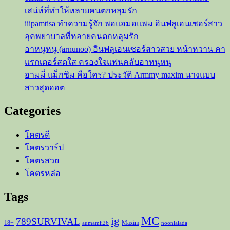
แพ้
เสน่ห์ที่ทำให้หลายคนตกหลุมรัก
ใคร
iiipamtisa ทำความรู้จัก พอแอมอแพม อินฟลูเอนเซอร์สาว
ลุคพยาบาลที่หลายคนตกหลุมรัก
อาหนูหนู (arnunoo) อินฟลูเอนเซอร์สาวสวย หน้าหวาน คา
แรกเตอร์สดใส ครองใจแฟนคลับอาหนูหนู
อามมี่ แม็กซิม คือใคร? ประวัติ Armmy maxim นางแบบ
สาวสุดฮอต
Categories
โคตรดี
โคตรวาร์ป
โคตรสวย
โคตรหล่อ
Tags
MC
ig
789SURVIVAL
18+
Maxim
aumamii26
noonlalada