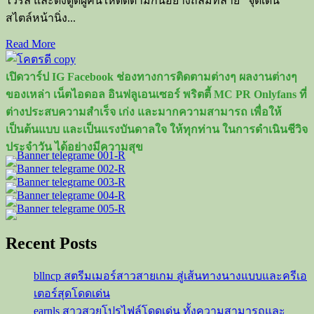
ไวรัล และดึงดูดผู้คนให้ติดตามกันอย่างถล่มทลาย จุดเด่น
สไตล์หน้านิ่ง...
Read
Read More
more
about
เปิดวาร์ป IG Facebook ช่องทางการติดตามต่างๆ ผลงานต่างๆ
เปิด
ของเหล่า เน็ตไอดอล อินฟลูเอนเซอร์ พริตตี้ MC PR Onlyfans ที่
ประวัติ
ต่างประสบความสำเร็จ เก่ง และมากความสามารถ เพื่อให้
นัช
เป็นต้นแบบ และเป็นแรงบันดาลใจ ให้ทุกท่าน ในการดำเนินชีวิจ
ชา
ประจำวัน ได้อย่างมีความสุข
NCS
อิน
ฟลู
หน้า
นิ่ง
แต่
Recent Posts
สวย
แซ่
bllncp สตรีมเมอร์สาวสายเกม สู่เส้นทางนางแบบและครีเอ
บ
เตอร์สุดโดดเด่น
ไม่
earnls สาวสวยโปรไฟล์โดดเด่น ทั้งความสามารถและ