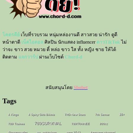
โคตรดีย์
เว็บที่รวบรวม หนุ่มหล่องานดี สาวสวย น่ารัก ดูดี
หน้าตาดี
เน็ตไอดอล
ศิลปิน นักแสดง influencer
ดาวTikTok
ไม่
ว่าจะ ขาว สวย หมวย ตี๋ หล่อ ขาว ใส ทั้ง หญิง ชาย ให้ได้
ติดตาม
แจกวาร์ป
ผ่านเว็บไซต์
Chord-d
สนับสนุนโดย
Sbobet
Tags
18+
4 Kings
4 Spicy Girls Bikinis
7HD New Stars
7th Sense
789SURVIVAL
789 Trainee
789TRAINEE
800cc
@moepowder
aa_ashirakorn
aern.2543
Aernaern.channel