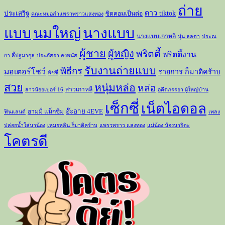
ถ่าย
ดาว tiktok
ประเสริฐ
ซิตคอมเป็นต่อ
คณะหมอลำแพรวพราวแสงทอง
แบบ
นมใหญ่
นางแบบ
นางแบบเกาหลี
นุ่น ลลดา
ประณ
ผู้ชาย
ผู้หญิง
พริตตี้
พริตตี้งาน
ยา ลี้ปฐมากุล
ประภัสรา คงพนัส
รับงานถ่ายแบบ
พิธีกร
มอเตอร์โชว์
รายการ ก็มาดิคร้าบ
พัชชี่
สวย
หนุ่มหล่อ
หล่อ
สาวเกาหลี
สาวน้อยเบอร์ 16
อดีตภรรยา ผู้ใหญ่บ้าน
เซ็กซี่
เน็ตไอดอล
อ๊ะอาย 4EVE
อามมี่ แม็กซิม
ฟินแลนด์
เพลง
ปล่อยน้ำใส่นาน้อง
เหมยหลิน ก็มาดิคร้าบ
แพรวพราว แสงทอง
แม่น้อง น้องนาริตะ
โคตรดี