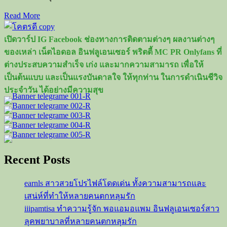
Read
Read More
more
about
เปิดวาร์ป IG Facebook ช่องทางการติดตามต่างๆ ผลงานต่างๆ
ไมค์
ของเหล่า เน็ตไอดอล อินฟลูเอนเซอร์ พริตตี้ MC PR Onlyfans ที่
พิรั
ต่างประสบความสำเร็จ เก่ง และมากความสามารถ เพื่อให้
ชต์
เป็นต้นแบบ และเป็นแรงบันดาลใจ ให้ทุกท่าน ในการดำเนินชีวิจ
นิธิ
ประจำวัน ได้อย่างมีความสุข
ไพศาล
กุล
นัก
ร้อง
หน้า
Recent Posts
หล่อ
ขวัญ
earnls สาวสวยโปรไฟล์โดดเด่น ทั้งความสามารถและ
ใจ
เสน่ห์ที่ทำให้หลายคนตกหลุมรัก
สาวๆ
iiipamtisa ทำความรู้จัก พอแอมอแพม อินฟลูเอนเซอร์สาว
ยุค
2000
ลุคพยาบาลที่หลายคนตกหลุมรัก