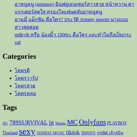
อาหนูหนู (arnunoo) อินฟลูเอนเซอร์สาวสวย หน้าหวาน คา
แรกเตอร์สดใส ครองใจแฟนคลับอาหนูหนู
อามมี่ แม็กซิม คือใคร? ประวัติ Armmy maxim นางแบบ
สาวสุดฮอต
milkyth หรือ น้องมิ้ว 1000cc คือใคร และทำไมถึงเป็นกระ
แส
Categories
โคตรดี
โคตรวาร์ป
โคตรสวย
โคตรหล่อ
Tags
Onlyfans
MC
ig
789SURVIVAL
PLAYBOY
18+
Maxim
sexy
tiktok
Thailand
กรณิศ เล้าสุบิน
SONRAY MUSIC
TRINITY