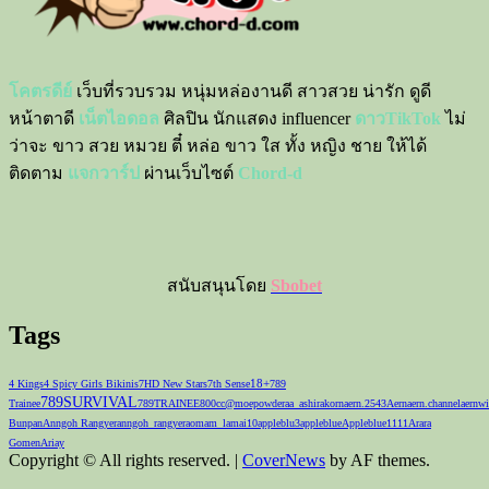
โคตรดีย์
เว็บที่รวบรวม หนุ่มหล่องานดี สาวสวย น่ารัก ดูดี
หน้าตาดี
เน็ตไอดอล
ศิลปิน นักแสดง influencer
ดาวTikTok
ไม่
ว่าจะ ขาว สวย หมวย ตี๋ หล่อ ขาว ใส ทั้ง หญิง ชาย ให้ได้
ติดตาม
แจกวาร์ป
ผ่านเว็บไซต์
Chord-d
สนับสนุนโดย
Sbobet
Tags
18+
4 Kings
4 Spicy Girls Bikinis
7HD New Stars
7th Sense
789
789SURVIVAL
Trainee
789TRAINEE
800cc
@moepowder
aa_ashirakorn
aern.2543
Aernaern.channel
aernwi
Bunpan
Anngoh Rangyer
anngoh_rangyer
aomam_lamai10
appleblu3
appleblue
Appleblue1111
Arara
Gomen
Ariay
Copyright © All rights reserved.
|
CoverNews
by AF themes.