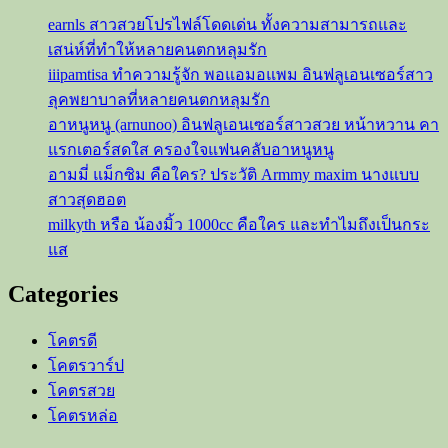
earnls สาวสวยโปรไฟล์โดดเด่น ทั้งความสามารถและ
เสน่ห์ที่ทำให้หลายคนตกหลุมรัก
iiipamtisa ทำความรู้จัก พอแอมอแพม อินฟลูเอนเซอร์สาว
ลุคพยาบาลที่หลายคนตกหลุมรัก
อาหนูหนู (arnunoo) อินฟลูเอนเซอร์สาวสวย หน้าหวาน คา
แรกเตอร์สดใส ครองใจแฟนคลับอาหนูหนู
อามมี่ แม็กซิม คือใคร? ประวัติ Armmy maxim นางแบบ
สาวสุดฮอต
milkyth หรือ น้องมิ้ว 1000cc คือใคร และทำไมถึงเป็นกระ
แส
Categories
โคตรดี
โคตรวาร์ป
โคตรสวย
โคตรหล่อ