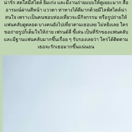
น่ารัก สดใสมีสไตล์ ยิ้มเก่ง และมีงานถ่ายแบบให้ดูเยอะมาก สื่อ
อารมณ์ผ่านสีหน้า แววตา ท่าทางได้ดีมากด้วยมีไลฟ์สไตล์น่า
สนใจ เพราะเป็นคนชอบท่องเที่ยวจะมีกิจกรรม หรือรูปถ่ายให้
แฟนคลับดูตลอด บางคนยังไปเที่ยวตามเธอเลย ไม่หยิ่งเลย ใคร
ขอถ่ายรูปก็เต็มใจให้ถ่าย เฟรนด์ลี่ ขี้เล่น เป็นที่รักของแฟนคลับ
และมีฐานแฟนคลับมากขึ้นเรื่อย ๆ รับรองเลยว่า ใครได้ติดตาม
เธอจะรักเธอมากขึ้นแน่นอน