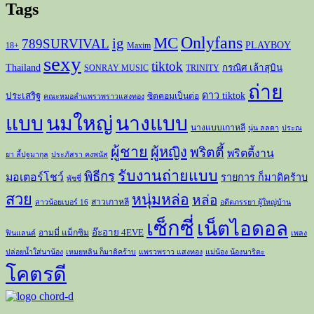
Tags
Onlyfans
MC
ig
789SURVIVAL
PLAYBOY
18+
Maxim
sexy
tiktok
Thailand
กรณิศ เล้าสุบิน
SONRAY MUSIC
TRINITY
ถ่าย
ดาว tiktok
ประเสริฐ
ซิตคอมเป็นต่อ
คณะหมอลำแพรวพราวแสงทอง
แบบ
นมใหญ่
นางแบบ
นางแบบเกาหลี
นุ่น ลลดา
ประณ
ผู้ชาย
ผู้หญิง
พริตตี้
พริตตี้งาน
ยา ลี้ปฐมากุล
ประภัสรา คงพนัส
รับงานถ่ายแบบ
พิธีกร
มอเตอร์โชว์
รายการ ก็มาดิคร้าบ
พัชชี่
สวย
หนุ่มหล่อ
หล่อ
สาวเกาหลี
สาวน้อยเบอร์ 16
อดีตภรรยา ผู้ใหญ่บ้าน
เซ็กซี่
เน็ตไอดอล
อ๊ะอาย 4EVE
อามมี่ แม็กซิม
ฟินแลนด์
เพลง
ปล่อยน้ำใส่นาน้อง
เหมยหลิน ก็มาดิคร้าบ
แพรวพราว แสงทอง
แม่น้อง น้องนาริตะ
โคตรดี