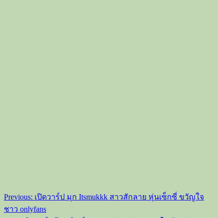
Post
Previous:
เปิดวาร์ป มุก Itsmukkk สาวสักลาย หุ่นเซ็กซี่ ขวัญใจ
navigation
ชาว onlyfans