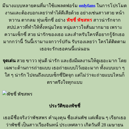
มีนางแบบหลายคนที่มาใช้แพลตฟอร์ม
onlyfans
ในการโปรโมต
งานและต้องบอกเลยว่าทำได้ดีเสียด้วย อย่างเช่นสาวสวย หน้า
หวาน ตากลม หุ่นเซ็กซี่ อย่าง
พัชชี่ พัชสพร
สาวน่ารักจาก
สปป.ลาวที่ทำให้ทั้งหนุ่มไทย หนุ่มลาวใจสั่นมากมาย เพราะ
ความเซ็กซี่ สวย น่ารักของเธอ และสำหรับใครที่อยากรู้จักเธอ
มากกว่านี้ วันนี้เรามาแจกวาร์ปกัน รับรองเลยว่า ใครได้ติดตาม
เธอจะรักเธอคนนี้แน่นอน
จุดเด่น
สวย ขาวว หุ่นดี น่ารัก และยังมีผลงานให้ดูเยอะมาก โดย
เฉพาะด้านการถ่ายแบบ เธอถ่ายแบบไว้เยอะมาก ทั้งแบบเบา ๆ
ใส ๆ น่ารัก ไปจนถึงแบบเซ็กซี่ปิดจุก แต่ไม่ว่าจะถ่ายแบบไหนก็
ตราตรึงใจทุกแบบ
ประวัติของพัชชี่
เธอมีชื่อจริงว่าพัชสพร คำมุงคุน ชื่อเล่นพัช แต่เพื่อน ๆ เรียกเธอ
ว่าพัชชี่ เป็นสาวเวียงจันทน์ ประเทศลาว เกิดวันที่ 28 เมษายน