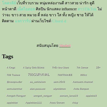
โคตรดีย์
เว็บที่รวบรวม หนุ่มหล่องานดี สาวสวย น่ารัก ดูดี
หน้าตาดี
เน็ตไอดอล
ศิลปิน นักแสดง influencer
ดาวTikTok
ไม่
ว่าจะ ขาว สวย หมวย ตี๋ หล่อ ขาว ใส ทั้ง หญิง ชาย ให้ได้
ติดตาม
แจกวาร์ป
ผ่านเว็บไซต์
Chord-d
สนับสนุนโดย
Sbobet
Tags
18+
4 Kings
4 Spicy Girls Bikinis
7HD New Stars
7th Sense
789SURVIVAL
789 Trainee
789TRAINEE
800cc
@moepowder
aa_ashirakorn
aern.2543
Aernaern.channel
aernwisetchat
alan.pasawee
allynitibhon
Anita Bunpan
Anngoh Rangyer
anngoh_rangyer
aomam_lamai10
appleblu3
appleblue
Appleblue1111
Arara Gomen
Ariay