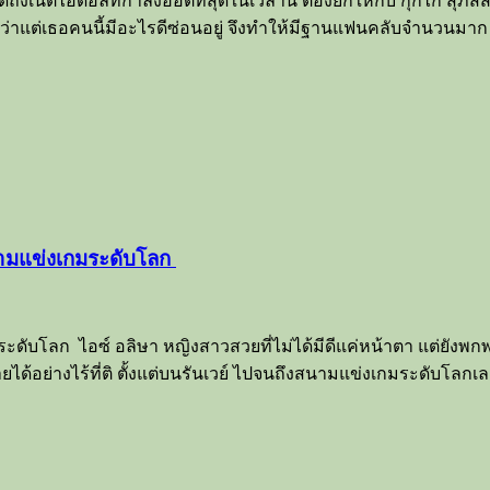
ึงเน็ตไอดอลที่กำลังฮอตที่สุดในเวลานี้ ต้องยกให้กับ กุ๊กไก่ สุภัสส
า ว่าแต่เธอคนนี้มีอะไรดีซ่อนอยู่ จึงทำให้มีฐานแฟนคลับจำนวนมา
ะสนามแข่งเกมระดับโลก
เกมระดับโลก ไอซ์ อลิษา หญิงสาวสวยที่ไม่ได้มีดีแค่หน้าตา แต่
ด้อย่างไร้ที่ติ ตั้งแต่บนรันเวย์ ไปจนถึงสนามแข่งเกมระดับโลกเลย