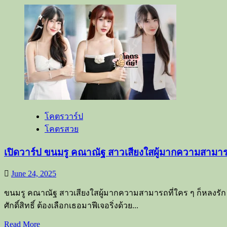
more
about
สามารถ
เปิด
วาร์
ป
ฟ้า
ปัญ
ชลี
ย์
เน็ต
โคตรวาร์ป
ไอ
โคตรสวย
ดอล
สาว
เปิดวาร์ป ขนมรู คณาณัฐ สาวเสียงใสผู้มากความสามารถ
ที่
ไม่
June 24, 2025
ได้
ขนมรู คณาณัฐ สาวเสียงใสผู้มากความสามารถที่ใคร ๆ ก็หลงรัก 
มี
ศักดิ์สิทธิ์ ต้องเลือกเธอมาฟีเจอริ่งด้วย...
ดี
แค่
Read
Read More