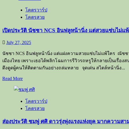
เปิด
จน
โคตรวาร์ป
วาร์
หนุ่ม
โคตรสวย
ป
ๆ
ไอซ์
ใจ
เปิดประวัติ นัชชา NCS อินฟลูหน้านิ่ง แต่สวยแซ่บไม่แ
อ
ละลาย
ลิษา
July 27, 2025
เน็ต
นัชชา NCS อินฟลูหน้านิ่ง แต่แฝงความสวยแซ่บไม่แพ้ใคร ณัชชา
ไอ
เมืองไทย เพราะเธอได้พลิกโฉมการรีวิวรถหรูให้กลายเป็นเรื่องสน
ดอล
ดึงดูดผู้คนให้ติดตามกันอย่างถล่มทลาย จุดเด่น สไตล์หน้านิ่ง...
ผู้
พิชิต
Read
Read More
ทั้ง
more
about
รันเวย์
เปิด
และ
โคตรวาร์ป
ประวัติ
สนาม
โคตรสวย
นัช
แข่ง
ชา
เกม
ส่องประวัติ ชมพู่ ศศิ ดาวรุ่งพุ่งแรงแห่งยุค มากความส
NCS
ระดับ
อิน