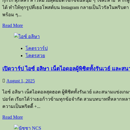
กุ๊กไก่ สุภัสสร สาวหมวยสุดฮอต เซ็กซี่จนหนุ่ม ๆ ใจละลาย หากพูดถ
ไอ
ได้ ทำให้ทุกรูปที่เธอโพสต์บน Instagram กลายเป็นไวรัลในพริบต
ดอล
พร้อม ๆ...
หน้า
หวาน
Read
Read More
ทำ
more
about
หัวใจ
เปิด
หนุ่ม
โคตรวาร์ป
วาร์
ๆ
โคตรสวย
ป
แทบ
กุ๊ก
ละลาย
เปิดวาร์ป ไอซ์ อลิษา เน็ตไอดอลผู้พิชิตทั้งรันเวย์ แล
ไก่
สุ
August 1, 2025
ภัสสร
ไอซ์ อลิษา เน็ตไอดอลสุดฮอต ผู้พิชิตทั้งรันเวย์ และสนามแข่ง
สาว
ปอร์ต เรียกได้ว่าเธอก้าวข้ามทุกข้อจำกัด สวมบทบาทที่หลากหลายไ
ห
ความเป็นพริตตี้ +...
มวย
สุด
Read
Read More
ฮอต
more
about
เซ็กซี่