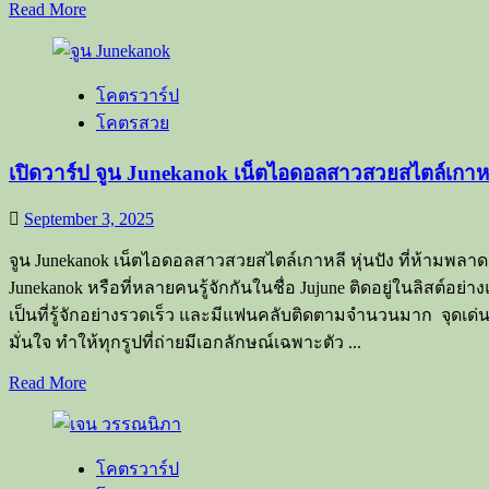
Read
Read More
more
about
monruedee441
น้อง
โคตรวาร์ป
แคมปัส
โคตรสวย
สาว
เปิดวาร์ป จูน Junekanok เน็ตไอดอลสาวสวยสไตล์เกาหลี
ไฟ
หน้า
September 3, 2025
กลม
โต
จูน Junekanok เน็ตไอดอลสาวสวยสไตล์เกาหลี หุ่นปัง ที่ห้ามพลา
สุด
Junekanok หรือที่หลายคนรู้จักกันในชื่อ Jujune ติดอยู่ในลิสต
แซ่บ
เป็นที่รู้จักอย่างรวดเร็ว และมีแฟนคลับติดตามจำนวนมาก จุดเด
ใน
มั่นใจ ทำให้ทุกรูปที่ถ่ายมีเอกลักษณ์เฉพาะตัว ...
โลก
Read
Read More
โซ
more
เชีย
about
เปิด
ล
โคตรวาร์ป
วาร์