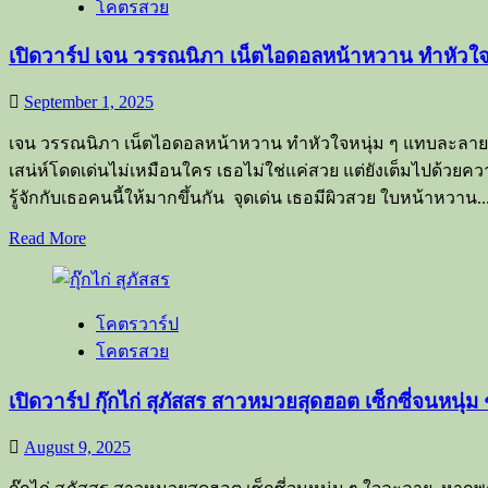
โคตรสวย
ป
จูน
เปิดวาร์ป เจน วรรณนิภา เน็ตไอดอลหน้าหวาน ทำหัวใ
Junekanok
เน็ต
September 1, 2025
ไอ
ดอล
เจน วรรณนิภา เน็ตไอดอลหน้าหวาน ทำหัวใจหนุ่ม ๆ แทบละลาย เจน ว
สาว
เสน่ห์โดดเด่นไม่เหมือนใคร เธอไม่ใช่แค่สวย แต่ยังเต็มไปด้ว
สวย
รู้จักกับเธอคนนี้ให้มากขึ้นกัน จุดเด่น เธอมีผิวสวย ใบหน้าหวาน..
สไตล์
Read
Read More
เกาหลี
more
หุ่น
about
เปิด
ปัง
โคตรวาร์ป
วาร์
โคตรสวย
ป
เจน
เปิดวาร์ป กุ๊กไก่ สุภัสสร สาวหมวยสุดฮอต เซ็กซี่จนหนุ่
วรรณ
นิภา
August 9, 2025
เน็ต