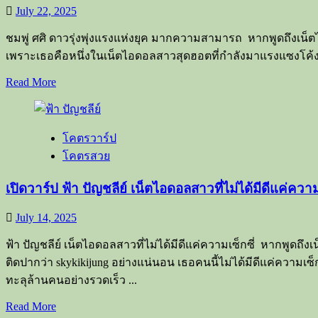
โลก
July 22, 2025
ฟลู
หน้า
ชมพู่ ศศิ ดาวรุ่งพุ่งแรงแห่งยุค มากความสามารถ หากพูดถึงเน็ตไอ
นิ่ง
เพราะเธอคือหนึ่งในเน็ตไอดอลสาวสุดฮอตที่กำลังมาแรงแซงโค้ง ทั้
แต่
Read
Read More
สวย
more
แซ่
about
ส่อง
บ
โคตรวาร์ป
ประวัติ
ไม่
โคตรสวย
ชมพู่
แพ้
ศศิ
ใคร
เปิดวาร์ป ฟ้า ปัญชลีย์ เน็ตไอดอลสาวที่ไม่ได้มีดีแค่ความ
ดาว
รุ่ง
July 14, 2025
พุ่ง
ฟ้า ปัญชลีย์ เน็ตไอดอลสาวที่ไม่ได้มีดีแค่ความเซ็กซี่ หากพูดถึงเ
แรง
ติดปากว่า skykikijung อย่างแน่นอน เธอคนนี้ไม่ได้มีดีแค่ความเซ็
แห่ง
ทะลุล้านคนอย่างรวดเร็ว ...
ยุค
มาก
Read
Read More
ความ