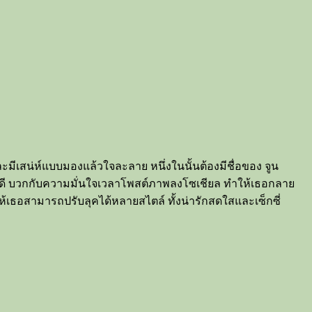
ะมีเสน่ห์แบบมองแล้วใจละลาย หนึ่งในนั้นต้องมีชื่อของ จูน
ำลังดี บวกกับความมั่นใจเวลาโพสต์ภาพลงโซเชียล ทำให้เธอกลาย
ห้เธอสามารถปรับลุคได้หลายสไตล์ ทั้งน่ารักสดใสและเซ็กซี่