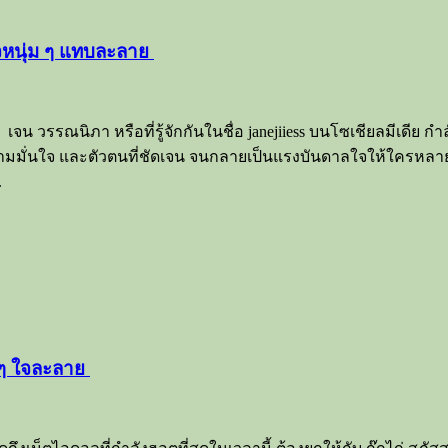
จหนุ่ม ๆ แทบละลาย
รรณนิภา หรือที่รู้จักกันในชื่อ janejiiess บนโซเชียลมีเดีย กำล
ยความมั่นใจ และตัวตนที่ชัดเจน จนกลายเป็นแรงบันดาลใจให้ใครหล
.
ม ๆ ใจละลาย