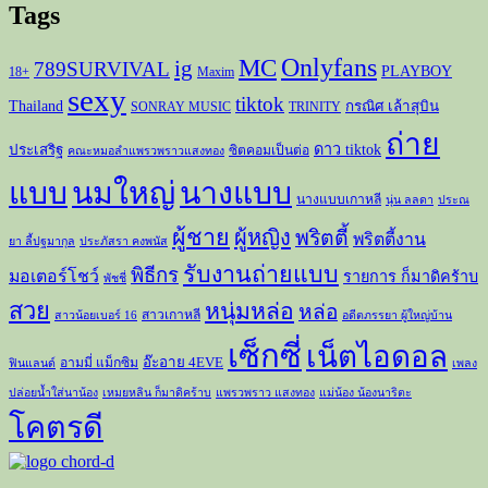
Tags
Onlyfans
MC
ig
789SURVIVAL
PLAYBOY
18+
Maxim
sexy
tiktok
Thailand
กรณิศ เล้าสุบิน
SONRAY MUSIC
TRINITY
ถ่าย
ดาว tiktok
ประเสริฐ
ซิตคอมเป็นต่อ
คณะหมอลำแพรวพราวแสงทอง
แบบ
นมใหญ่
นางแบบ
นางแบบเกาหลี
นุ่น ลลดา
ประณ
ผู้ชาย
ผู้หญิง
พริตตี้
พริตตี้งาน
ยา ลี้ปฐมากุล
ประภัสรา คงพนัส
รับงานถ่ายแบบ
พิธีกร
มอเตอร์โชว์
รายการ ก็มาดิคร้าบ
พัชชี่
สวย
หนุ่มหล่อ
หล่อ
สาวเกาหลี
สาวน้อยเบอร์ 16
อดีตภรรยา ผู้ใหญ่บ้าน
เซ็กซี่
เน็ตไอดอล
อ๊ะอาย 4EVE
อามมี่ แม็กซิม
ฟินแลนด์
เพลง
ปล่อยน้ำใส่นาน้อง
เหมยหลิน ก็มาดิคร้าบ
แพรวพราว แสงทอง
แม่น้อง น้องนาริตะ
โคตรดี