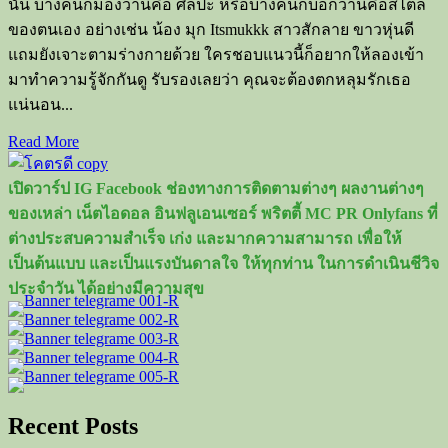
นั้น บางคนก็มองว่านี่คือ ศิลปะ หรือบางคนก็บอกว่านี่คือสไตล์
ของตนเอง อย่างเช่น น้อง มุก Itsmukkk สาวสักลาย ขาวหุ่นดี
แถมยังเจาะตามร่างกายด้วย ใครชอบแนวนี้ก็อยากให้ลองเข้า
มาทำความรู้จักกันดู รับรองเลยว่า คุณจะต้องตกหลุมรักเธอ
แน่นอน...
Read
Read More
more
about
เปิดวาร์ป IG Facebook ช่องทางการติดตามต่างๆ ผลงานต่างๆ
เปิด
ของเหล่า เน็ตไอดอล อินฟลูเอนเซอร์ พริตตี้ MC PR Onlyfans ที่
วาร์
ต่างประสบความสำเร็จ เก่ง และมากความสามารถ เพื่อให้
ป
เป็นต้นแบบ และเป็นแรงบันดาลใจ ให้ทุกท่าน ในการดำเนินชีวิจ
มุก
ประจำวัน ได้อย่างมีความสุข
Itsmukkk
สาว
สัก
ลาย
หุ่น
เซ็กซี่
Recent Posts
ขวัญใจ