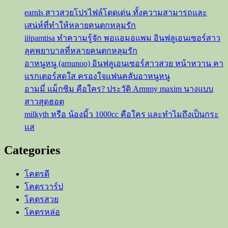
ชาว
earnls สาวสวยโปรไฟล์โดดเด่น ทั้งความสามารถและ
onlyfans
เสน่ห์ที่ทำให้หลายคนตกหลุมรัก
iiipamtisa ทำความรู้จัก พอแอมอแพม อินฟลูเอนเซอร์สาว
ลุคพยาบาลที่หลายคนตกหลุมรัก
อาหนูหนู (arnunoo) อินฟลูเอนเซอร์สาวสวย หน้าหวาน คา
แรกเตอร์สดใส ครองใจแฟนคลับอาหนูหนู
อามมี่ แม็กซิม คือใคร? ประวัติ Armmy maxim นางแบบ
สาวสุดฮอต
milkyth หรือ น้องมิ้ว 1000cc คือใคร และทำไมถึงเป็นกระ
แส
Categories
โคตรดี
โคตรวาร์ป
โคตรสวย
โคตรหล่อ