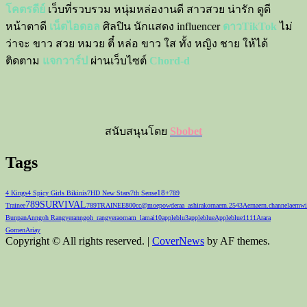
โคตรดีย์
เว็บที่รวบรวม หนุ่มหล่องานดี สาวสวย น่ารัก ดูดี
หน้าตาดี
เน็ตไอดอล
ศิลปิน นักแสดง influencer
ดาวTikTok
ไม่
ว่าจะ ขาว สวย หมวย ตี๋ หล่อ ขาว ใส ทั้ง หญิง ชาย ให้ได้
ติดตาม
แจกวาร์ป
ผ่านเว็บไซต์
Chord-d
สนับสนุนโดย
Sbobet
Tags
18+
4 Kings
4 Spicy Girls Bikinis
7HD New Stars
7th Sense
789
789SURVIVAL
Trainee
789TRAINEE
800cc
@moepowder
aa_ashirakorn
aern.2543
Aernaern.channel
aernwi
Bunpan
Anngoh Rangyer
anngoh_rangyer
aomam_lamai10
appleblu3
appleblue
Appleblue1111
Arara
Gomen
Ariay
Copyright © All rights reserved.
|
CoverNews
by AF themes.