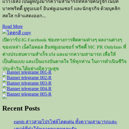
แววไธสง เป็นผู้หญิงมากความสามารถที่หลายคนรู้จักในบท
บาทพริตตี้ ยูทูบเบอร์ อินฟลูเอนเซอร์ และนักธุรกิจ ด้วยบุคลิก
สดใส กล้าแสดงออก...
Read
Read More
more
about
เปิดวาร์ป IG Facebook ช่องทางการติดตามต่างๆ ผลงานต่างๆ
สอดอStyle
ของเหล่า เน็ตไอดอล อินฟลูเอนเซอร์ พริตตี้ MC PR Onlyfans ที่
พริต
ต่างประสบความสำเร็จ เก่ง และมากความสามารถ เพื่อให้
ตี้
เป็นต้นแบบ และเป็นแรงบันดาลใจ ให้ทุกท่าน ในการดำเนินชีวิจ
ยู
ประจำวัน ได้อย่างมีความสุข
ทูบ
เบอร์
อิน
ฟลู
เอน
Recent Posts
เซอร์
และ
earnls สาวสวยโปรไฟล์โดดเด่น ทั้งความสามารถและ
นัก
เสน่ห์ที่ทำให้หลายคนตกหลุมรัก