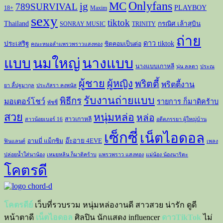
Onlyfans
MC
ig
789SURVIVAL
PLAYBOY
18+
Maxim
sexy
tiktok
Thailand
กรณิศ เล้าสุบิน
SONRAY MUSIC
TRINITY
ถ่าย
ดาว tiktok
ประเสริฐ
ซิตคอมเป็นต่อ
คณะหมอลำแพรวพราวแสงทอง
แบบ
นมใหญ่
นางแบบ
นางแบบเกาหลี
นุ่น ลลดา
ประณ
ผู้ชาย
ผู้หญิง
พริตตี้
พริตตี้งาน
ยา ลี้ปฐมากุล
ประภัสรา คงพนัส
รับงานถ่ายแบบ
พิธีกร
มอเตอร์โชว์
รายการ ก็มาดิคร้าบ
พัชชี่
สวย
หนุ่มหล่อ
หล่อ
สาวเกาหลี
สาวน้อยเบอร์ 16
อดีตภรรยา ผู้ใหญ่บ้าน
เซ็กซี่
เน็ตไอดอล
อ๊ะอาย 4EVE
อามมี่ แม็กซิม
ฟินแลนด์
เพลง
ปล่อยน้ำใส่นาน้อง
เหมยหลิน ก็มาดิคร้าบ
แพรวพราว แสงทอง
แม่น้อง น้องนาริตะ
โคตรดี
โคตรดีย์
เว็บที่รวบรวม หนุ่มหล่องานดี สาวสวย น่ารัก ดูดี
หน้าตาดี
เน็ตไอดอล
ศิลปิน นักแสดง influencer
ดาวTikTok
ไม่