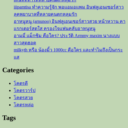
ธุรกิจ
iiipamtisa ทำความรู้จัก พอแอมอแพม อินฟลูเอนเซอร์สาว
สุด
ลุคพยาบาลที่หลายคนตกหลุมรัก
ส
อาหนูหนู (arnunoo) อินฟลูเอนเซอร์สาวสวย หน้าหวาน คา
ตรอง
แรกเตอร์สดใส ครองใจแฟนคลับอาหนูหนู
อามมี่ แม็กซิม คือใคร? ประวัติ Armmy maxim นางแบบ
สาวสุดฮอต
milkyth หรือ น้องมิ้ว 1000cc คือใคร และทำไมถึงเป็นกระ
แส
Categories
โคตรดี
โคตรวาร์ป
โคตรสวย
โคตรหล่อ
Tags