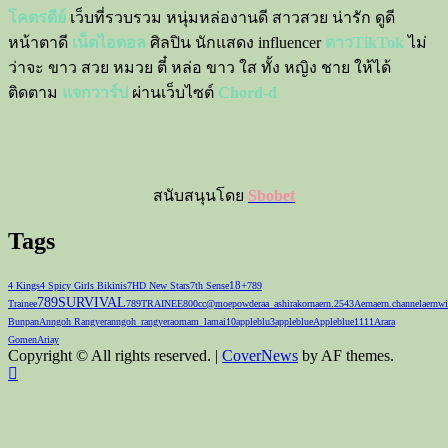
โคตรดีย์
เว็บที่รวบรวม หนุ่มหล่องานดี สาวสวย น่ารัก ดูดี
หน้าตาดี
เน็ตไอดอล
ศิลปิน นักแสดง influencer
ดาวTikTok
ไม่
ว่าจะ ขาว สวย หมวย ตี๋ หล่อ ขาว ใส ทั้ง หญิง ชาย ให้ได้
ติดตาม
แจกวาร์ป
ผ่านเว็บไซต์
Chord-d
สนับสนุนโดย
Sbobet
Tags
18+
4 Kings
4 Spicy Girls Bikinis
7HD New Stars
7th Sense
789
789SURVIVAL
Trainee
789TRAINEE
800cc
@moepowder
aa_ashirakorn
aern.2543
Aernaern.channel
aernwi
Bunpan
Anngoh Rangyer
anngoh_rangyer
aomam_lamai10
appleblu3
appleblue
Appleblue1111
Arara
Gomen
Ariay
Copyright © All rights reserved.
|
CoverNews
by AF themes.