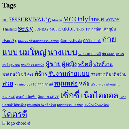
Tags
Onlyfans
MC
ig
789SURVIVAL
PLAYBOY
18+
Maxim
sexy
tiktok
Thailand
กรณิศ เล้าสุบิน
SONRAY MUSIC
TRINITY
ถ่าย
ดาว tiktok
ประเสริฐ
ซิตคอมเป็นต่อ
คณะหมอลำแพรวพราวแสงทอง
แบบ
นมใหญ่
นางแบบ
นางแบบเกาหลี
นุ่น ลลดา
ประณ
ผู้ชาย
ผู้หญิง
พริตตี้
พริตตี้งาน
ยา ลี้ปฐมากุล
ประภัสรา คงพนัส
รับงานถ่ายแบบ
พิธีกร
มอเตอร์โชว์
รายการ ก็มาดิคร้าบ
พัชชี่
สวย
หนุ่มหล่อ
หล่อ
สาวเกาหลี
สาวน้อยเบอร์ 16
อดีตภรรยา ผู้ใหญ่บ้าน
เซ็กซี่
เน็ตไอดอล
อ๊ะอาย 4EVE
อามมี่ แม็กซิม
ฟินแลนด์
เพลง
ปล่อยน้ำใส่นาน้อง
เหมยหลิน ก็มาดิคร้าบ
แพรวพราว แสงทอง
แม่น้อง น้องนาริตะ
โคตรดี