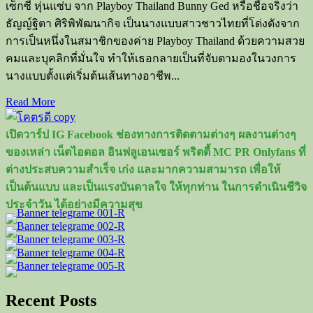
เซ็กซี่ หุ่นแซ่บ จาก Playboy Thailand Bunny Ged หรือชื่อจริงว่า
ธัญญ์ฐิตา ศิริพิพัฒนากิจ เป็นนางแบบสาวชาวไทยที่โด่งดังจาก
การเป็นหนึ่งในสมาชิกของค่าย Playboy Thailand ด้วยความสวย
คมและบุคลิกที่มั่นใจ ทำให้เธอกลายเป็นที่จับตามองในวงการ
นางแบบตั้งแต่เริ่มต้นเส้นทางอาชีพ...
Read
Read More
more
about
เปิดวาร์ป IG Facebook ช่องทางการติดตามต่างๆ ผลงานต่างๆ
Bunny
Ged
ของเหล่า เน็ตไอดอล อินฟลูเอนเซอร์ พริตตี้ MC PR Onlyfans ที่
นาง
ต่างประสบความสำเร็จ เก่ง และมากความสามารถ เพื่อให้
แบบ
เป็นต้นแบบ และเป็นแรงบันดาลใจ ให้ทุกท่าน ในการดำเนินชีวิจ
สาว
ประจำวัน ได้อย่างมีความสุข
หน้า
สวย
เซ็กซี่
หุ่น
แซ่บ
Recent Posts
จาก