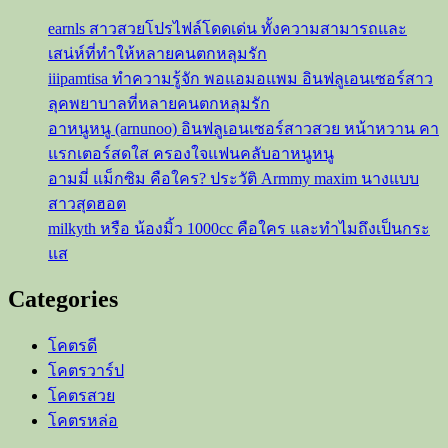
Playboy
earnls สาวสวยโปรไฟล์โดดเด่น ทั้งความสามารถและ
Thailand
เสน่ห์ที่ทำให้หลายคนตกหลุมรัก
iiipamtisa ทำความรู้จัก พอแอมอแพม อินฟลูเอนเซอร์สาว
ลุคพยาบาลที่หลายคนตกหลุมรัก
อาหนูหนู (arnunoo) อินฟลูเอนเซอร์สาวสวย หน้าหวาน คา
แรกเตอร์สดใส ครองใจแฟนคลับอาหนูหนู
อามมี่ แม็กซิม คือใคร? ประวัติ Armmy maxim นางแบบ
สาวสุดฮอต
milkyth หรือ น้องมิ้ว 1000cc คือใคร และทำไมถึงเป็นกระ
แส
Categories
โคตรดี
โคตรวาร์ป
โคตรสวย
โคตรหล่อ